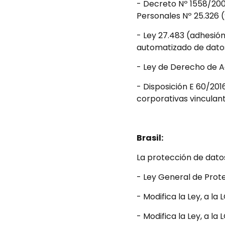
- Decreto Nº 1558/2001
e
Personales Nº 25.326 (
s
- Ley 27.483 (adhesió
automatizado de datos
- Ley de Derecho de A
- Disposición E 60/201
corporativas vinculant
Brasil:
La protección de dato
- Ley General de Prote
- Modifica la Ley, a la 
- Modifica la Ley, a la 