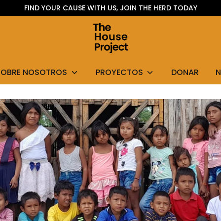
FIND YOUR CAUSE WITH US, JOIN THE HERD TODAY
buscar
en
nuestra
tienda
SOBRE NOSOTROS
PROYECTOS
DONAR
N