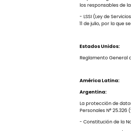
y
los responsables de la
c
- LSSI (Ley de Servici
11 de julio, por la qu
o
n
Estados Unidos:
d
Reglamento General d
i
c
América Latina:
Argentina:
i
La protección de dato
o
Personales N° 25.326
- Constitución de la N
n