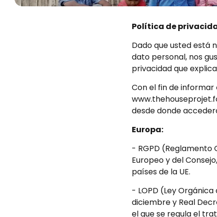
T
Política de privacid
Dado que usted está n
é
dato personal, nos gus
privacidad que explic
r
Con el fin de informar
m
www.thehouseprojet.fo
desde donde accederá
i
Europa:
n
- RGPD (Reglamento G
Europeo y del Consejo, 
o
países de la UE.
s
- LOPD (Ley Orgánica 
diciembre y Real Decr
el que se regula el tr