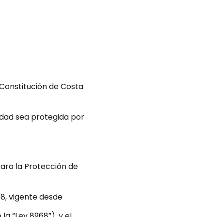
a Constitución de Costa
idad sea protegida por
para la Protección de
8, vigente desde
a “Ley 8968”), y el