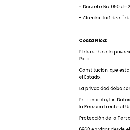
- Decreto No. 090 de 2
- Circular Jurídica Ún
Costa Rica:
El derecho a la privac
Rica.
Constitución, que est
el Estado.
La privacidad debe ser
En concreto, los Dato
la Persona frente al U
Protección de la Pers
8968 en vigor desde e